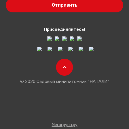
Отправить
ЕМЕНА ДИХОНДРЫ
ЕМЕНА ВЕРБЕНЫ
ЕЛИОТРОП
Присоединяйтесь!
ЕМЕНА НЕМЕЗИИ
© 2020 Садовый минипитомник "НАТАЛИ"
Мегагрупп.ру